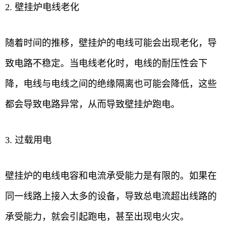
2. 壁挂炉电线老化
随着时间的推移，壁挂炉的电线可能会出现老化，导
致电路不稳定。当电线老化时，电线的耐压性会下
降，电线与电线之间的绝缘隔离也可能会降低，这些
都会导致电路异常，从而导致壁挂炉跑电。
3. 过载用电
壁挂炉的电线电容和电流承受能力是有限的。如果在
同一线路上接入太多的设备，导致总电流超出线路的
承受能力，就会引起跑电，甚至出现电火灾。