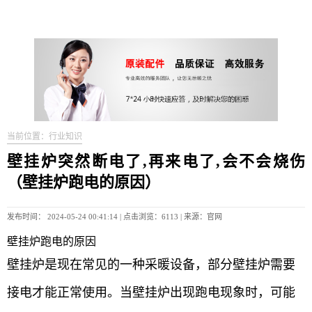
当前位置：行业知识
壁挂炉突然断电了,再来电了,会不会烧伤
（壁挂炉跑电的原因）
发布时间： 2024-05-24 00:41:14 | 点击浏览：6113 | 来源：官网
壁挂炉跑电的原因
壁挂炉是现在常见的一种采暖设备，部分壁挂炉需要
接电才能正常使用。当壁挂炉出现跑电现象时，可能