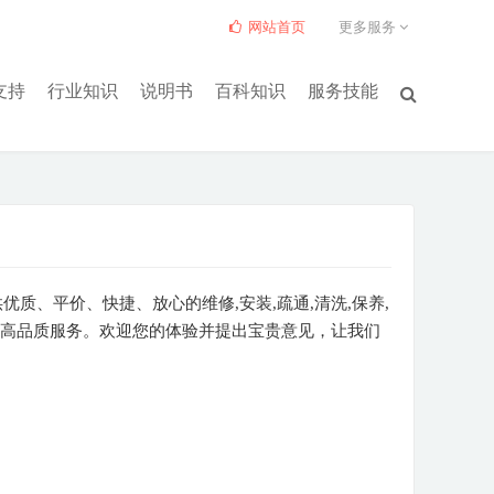
网站首页
更多服务
支持
行业知识
说明书
百科知识
服务技能
、平价、快捷、放心的维修,安装,疏通,清洗,保养,
供高品质服务。欢迎您的体验并提出宝贵意见，让我们