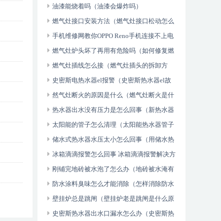
及解决方法（怎么可以错过）
油漆能烧着吗（油漆会爆炸吗）
燃气灶接口安装方法（燃气灶接口松动怎么
处理）
手机维修网教你OPPO Reno手机连接不上电
脑解决小技巧（不看后悔）
燃气灶炉头坏了再用有危险吗（如何修复燃
气灶炉头）
燃气灶插线怎么接（燃气灶插头的拆卸方
法）
史密斯电热水器el报警（史密斯热水器el故
障）
然气灶断火的原因是什么（燃气灶断火是什
么原因）
热水器出水没有压力是怎么回事（新热水器
出水没压力怎么办）
太阳能的管子怎么清理（太阳能热水器管子
清理方法）
储水式热水器水压太小怎么回事（用储水热
水器水压小怎么办）
冰箱滴滴报警怎么回事 冰箱滴滴报警解决方
法（快来看）
刚铺完地砖被水泡了怎么办（地砖被水淹有
影响吗）
防水涂料臭味怎么才能消除（怎样消除防水
涂料的气味）
壁挂炉总是跳闸（壁挂炉老是跳闸是什么原
因）
史密斯热水器出水口漏水怎么办（史密斯热