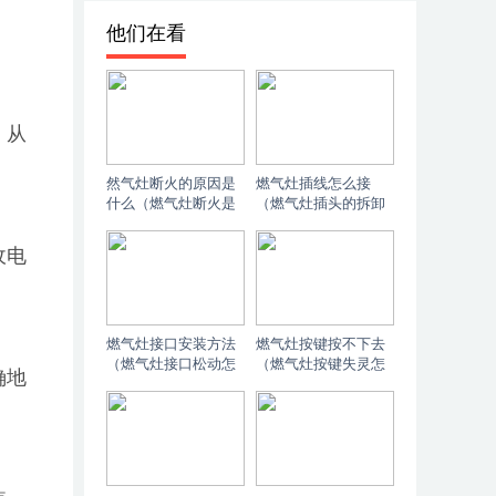
他们在看
。
，从
然气灶断火的原因是
燃气灶插线怎么接
什么（燃气灶断火是
（燃气灶插头的拆卸
什么原因）
方法）
收电
燃气灶接口安装方法
燃气灶按键按不下去
（燃气灶接口松动怎
（燃气灶按键失灵怎
确地
么处理）
么修理）