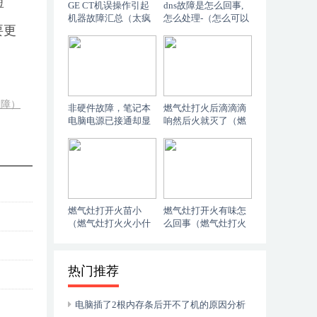
短
GE CT机误操作引起
dns故障是怎么回事,
机器故障汇总（太疯
怎么处理-（怎么可以
要更
狂了）
错过）
故障）
非硬件故障，笔记本
燃气灶打火后滴滴滴
电脑电源已接通却显
响然后火就灭了（燃
示未充电怎么办？
气灶打火老滴滴响怎
（奔走相告）
么办）
燃气灶打开火苗小
燃气灶打开火有味怎
（燃气灶打火火小什
么回事（燃气灶打火
么原因）
有汽油味怎么办）
热门推荐
电脑插了2根内存条后开不了机的原因分析