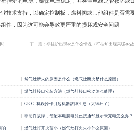
查壁挂炉的电源，确保电压稳定，并检查电线是否损坏或
专业技术支持，以确定控制板，燃料阀或其他组件是否需
换组件，因为这可能会导致更严重的损坏或安全问题。
事）
下一篇：
壁挂炉出现ec是什么情况（壁挂炉出现采暖etc
然气灶断火的原因是什么（燃气灶断火是什么原因）
燃气灶接口安装方法（燃气灶接口松动怎么处理）
GE CT机误操作引起机器故障汇总（太疯狂了）
非硬件故障，笔记本电脑电源已接通却显示未充电怎么办？
（奔走相告）
滴响
燃气灶打开火苗小（燃气灶打火火小什么原因）