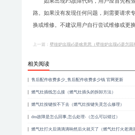
如果出现P3故障代码，用户应首先检
路。如果没有发现任何问题，则需要请求
换或维修。不建议用户自行尝试维修或更
上一篇：
壁挂炉出现e5是啥意思（壁挂炉出现e5是怎回
相关阅读
售后配件收费多少_售后配件收费多少钱 官网更新
燃气灶插线怎么接（燃气灶插头的拆卸方法）
燃气灶按键按不下去（燃气灶按键失灵怎么修理）
dns故障是怎么回事,怎么处理-（怎么可以错过）
燃气灶打火后滴滴滴响然后火就灭了（燃气灶打火老滴
怎么办）