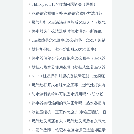
水器漏水怎么办）
Think pad P15V散热问题解决（原创）
冰箱铝管漏如何补 冰箱铝管修补方法介绍
（怎么可以错过）
燃气灶打火后滴滴滴响然后火就灭了（燃气
灶打火老滴滴响怎么办）
热水器为什么洗澡的时候水温会不断降低
（洗澡热水器水温低怎么回事）
dns故障是怎么回事,怎么处理-（怎么可以错
过）
壁挂炉报03（壁挂炉出现p3怎么回事）
热水器偶尔会传来鞭炮声怎么回事（热水器
有放炮现象怎么办）
壁挂式热水器使用说明（壁挂式竖着热水器
清洗方法）
GE CT机误操作引起机器故障汇总（太疯狂
了）
燃气灶打开火有味怎么回事（燃气灶打火有
汽油味怎么办）
防水涂料的粉料可以当水泥用吗?（防水粉
可以防水吗）
热水器有很难闻的气味正常吗（热水器带有
刺鼻气味怎么办）
冰箱压缩机一直工作怎么办 冰箱压缩机一直
工作解决方法（万万没想到）
燃气灶关闭还有火（燃气灶关闭后有余气怎
么办）
非硬件故障，笔记本电脑电源已接通却显示