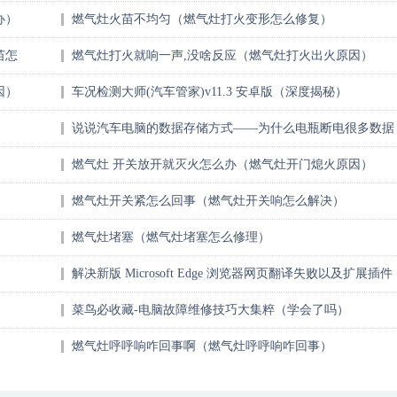
办）
燃气灶火苗不均匀（燃气灶打火变形怎么修复）
苗怎
燃气灶打火就响一声,没啥反应（燃气灶打火出火原因）
因）
车况检测大师(汽车管家)v11.3 安卓版（深度揭秘）
说说汽车电脑的数据存储方式——为什么电瓶断电很多数据
就丢失了（一看就会）
燃气灶 开关放开就灭火怎么办（燃气灶开门熄火原因）
燃气灶开关紧怎么回事（燃气灶开关响怎么解决）
燃气灶堵塞（燃气灶堵塞怎么修理）
解决新版 Microsoft Edge 浏览器网页翻译失败以及扩展插件
无法下载问（越早知道越好）
菜鸟必收藏-电脑故障维修技巧大集粹（学会了吗）
燃气灶呼呼响咋回事啊（燃气灶呼呼响咋回事）