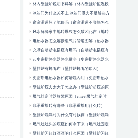
头太大怎么办）
林内壁挂炉说明书详解（林内壁挂炉恒温设
置方法）
冰箱门为什么关不上 冰箱门吸力不足解决方
法（全程干货）
窗帘滑道坏了能修吗（窗帘滑道不顺畅怎么
办）
风水解释家中地砖爆裂怎么破凶化吉（地砖
爆裂如何处理）
电热水器怎么连接暖气片管道图解（热水器
连接暖气片方法）
充满自动断电插座有用吗（自动断电插座有
用吗）
ao史密斯热水器热水量少（史密斯热水器水
少什么原因）
壁挂炉有蜂鸣声（壁挂炉蜂鸣的原因）
史密斯电热水器如何清洗内胆（史密斯热水
器内胆打开方法）
壁挂炉压力太大了怎么办（壁挂炉超压的原
因）
燃气灶定时器故障原因（emeet燃气灶定时
故障）
非承重墙砖有哪些（非承重墙用什么砖）
壁挂炉洗澡时为什么有时候停（壁挂炉洗澡
断火怎么回事）
燃气灶灶头的底座如何拿下来（燃气灶固定
底座安装方法）
壁挂炉闪红灯滴滴响什么原因（壁挂炉闪红