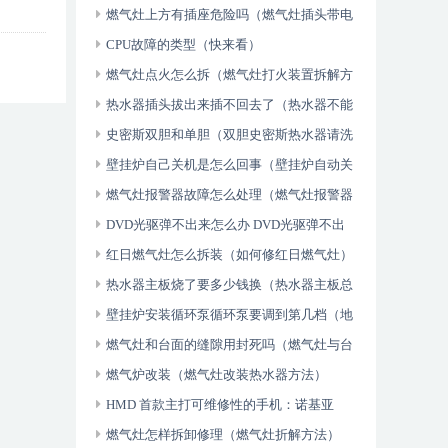
故障）
燃气灶上方有插座危险吗（燃气灶插头带电
怎么回事）
CPU故障的类型（快来看）
燃气灶点火怎么拆（燃气灶打火装置拆解方
法）
热水器插头拔出来插不回去了（热水器不能
拔插头怎么回事）
史密斯双胆和单胆（双胆史密斯热水器请洗
方法）
壁挂炉自己关机是怎么回事（壁挂炉自动关
机原因）
燃气灶报警器故障怎么处理（燃气灶报警器
故障）
DVD光驱弹不出来怎么办 DVD光驱弹不出
来解决方法（不要告诉别人）
红日燃气灶怎么拆装（如何修红日燃气灶）
热水器主板烧了要多少钱换（热水器主板总
是烧坏怎么办）
壁挂炉安装循环泵循环泵要调到第几档（地
暖壁挂炉循环泵安装方法）
燃气灶和台面的缝隙用封死吗（燃气灶与台
面怎么处理）
燃气炉改装（燃气灶改装热水器方法）
HMD 首款主打可维修性的手机：诺基亚
G22 发布，起价 150 英镑（一篇读懂）
燃气灶怎样拆卸修理（燃气灶折解方法）