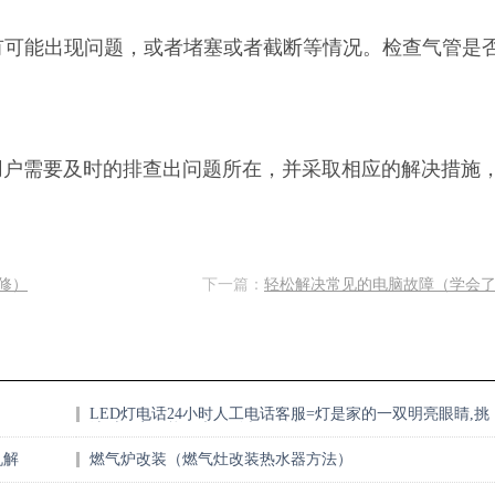
管有可能出现问题，或者堵塞或者截断等情况。检查气管是
用户需要及时的排查出问题所在，并采取相应的解决措施
。
修）
下一篇：
轻松解决常见的电脑故障（学会
LED灯电话24小时人工电话客服=灯是家的一双明亮眼睛,挑
选时一定不能马虎 - 副本 - 副本
机解
燃气炉改装（燃气灶改装热水器方法）