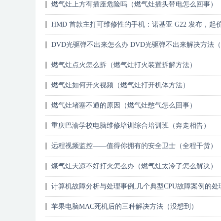
燃气灶上方有插座危险吗（燃气灶插头带电怎么回事）
HMD 首款主打可维修性的手机：诺基亚 G22 发布，起价 
英镑（一篇读懂）
DVD光驱弹不出来怎么办 DVD光驱弹不出来解决方法
告诉别人）
燃气灶点火怎么拆（燃气灶打火装置拆解方法）
燃气灶如何开火视频（燃气灶打开机体方法）
燃气灶堵塞不通的原因（燃气灶憋气怎么回事）
重庆巴渝学校电脑维修培训综合培训班（奔走相告）
远程视频监控——值得你拥有的安全卫士（全程干货）
煤气灶天凉不好打火怎么办（燃气灶太冷了怎么解决）
计算机故障分析与处理事例,几个典型CPU故障案例的处
法（怎么可以错过）
苹果电脑MAC死机后的三种解决方法（没想到）