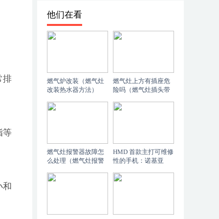
他们在看
常排
燃气炉改装（燃气灶
燃气灶上方有插座危
改装热水器方法）
险吗（燃气灶插头带
电怎么回事）
脂等
燃气灶报警器故障怎
HMD 首款主打可维修
么处理（燃气灶报警
性的手机：诺基亚
器故障）
G22 发布，起价 150
英镑（一篇读懂）
小和