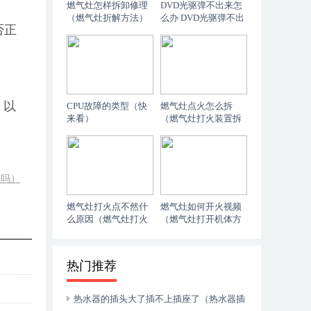
燃气灶怎样拆卸修理
DVD光驱弹不出来怎
（燃气灶折解方法）
么办 DVD光驱弹不出
否正
来解决方法（不要告
诉别人）
，以
CPU故障的类型（快
燃气灶点火怎么拆
来看）
（燃气灶打火装置拆
解方法）
了吗）
燃气灶打火点不然什
燃气灶如何开火视频
么原因（燃气灶打火
（燃气灶打开机体方
时不热了怎么办）
法）
热门推荐
热水器的插头大了插不上插座了（热水器插