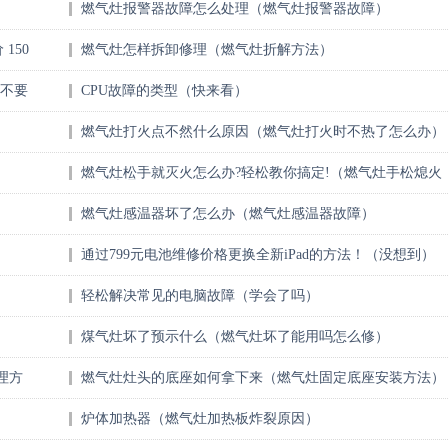
燃气灶报警器故障怎么处理（燃气灶报警器故障）
150
燃气灶怎样拆卸修理（燃气灶折解方法）
（不要
CPU故障的类型（快来看）
燃气灶打火点不然什么原因（燃气灶打火时不热了怎么办）
燃气灶松手就灭火怎么办?轻松教你搞定!（燃气灶手松熄火
怎么处理）
燃气灶感温器坏了怎么办（燃气灶感温器故障）
通过799元电池维修价格更换全新iPad的方法！（没想到）
轻松解决常见的电脑故障（学会了吗）
煤气灶坏了预示什么（燃气灶坏了能用吗怎么修）
理方
燃气灶灶头的底座如何拿下来（燃气灶固定底座安装方法）
炉体加热器（燃气灶加热板炸裂原因）