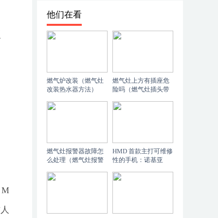
他们在看
型
燃气炉改装（燃气灶
燃气灶上方有插座危
改装热水器方法）
险吗（燃气灶插头带
电怎么回事）
燃气灶报警器故障怎
HMD 首款主打可维修
么处理（燃气灶报警
性的手机：诺基亚
器故障）
G22 发布，起价 150
英镑（一篇读懂）
 M
作人