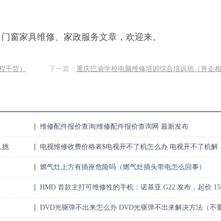
、门窗家具维修、家政服务文章，欢迎来。
程干货）
下一篇：
重庆巴渝学校电脑维修培训综合培训班（奔走
维修配件报价查询|维修配件报价查询网 最新发布
,挑
电视维修收费价格表$电视开不了机怎么办 电视开不了机解
决方法
燃气灶上方有插座危险吗（燃气灶插头带电怎么回事）
HMD 首款主打可维修性的手机：诺基亚 G22 发布，起价 15
英镑（一篇读懂）
DVD光驱弹不出来怎么办 DVD光驱弹不出来解决方法（不
告诉别人）