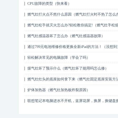
CPU故障的类型（快来看）
燃气灶打火点不然什么原因（燃气灶打火时不热了怎么
燃气灶松手就灭火怎么办?轻松教你搞定!（燃气灶手松
怎么处理）
燃气灶感温器坏了怎么办（燃气灶感温器故障）
通过799元电池维修价格更换全新iPad的方法！（没想到
轻松解决常见的电脑故障（学会了吗）
煤气灶坏了预示什么（燃气灶坏了能用吗怎么修）
燃气灶灶头的底座如何拿下来（燃气灶固定底座安装方
炉体加热器（燃气灶加热板炸裂原因）
联想笔记本电脑进水不开机，蓝屏花屏，换屏，换键盘
扇升级固态硬盘（越早知道越好）