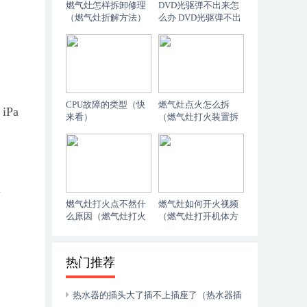
燃气灶怎样拆卸修理
DVD光驱弹不出来怎
（燃气灶折解方法）
么办 DVD光驱弹不出
来解决方法（不要告
诉别人）
CPU故障的类型（快
燃气灶点火怎么拆
、iPa
来看）
（燃气灶打火装置拆
解方法）
、
燃气灶打火点不然什
燃气灶如何开火视频
么原因（燃气灶打火
（燃气灶打开机体方
时不热了怎么办）
法）
热门推荐
热水器的插头大了插不上插座了（热水器插