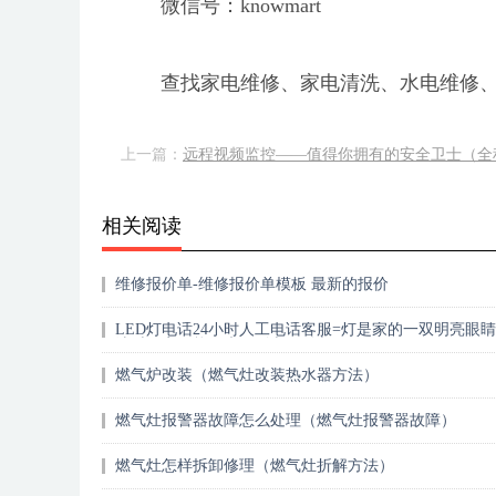
微信号：knowmart
查找家电维修、家电清洗、水电维修
上一篇：
远程视频监控——值得你拥有的安全卫士（全
相关阅读
维修报价单-维修报价单模板 最新的报价
LED灯电话24小时人工电话客服=灯是家的一双明亮眼睛
选时一定不能马虎 - 副本 - 副本
燃气炉改装（燃气灶改装热水器方法）
燃气灶报警器故障怎么处理（燃气灶报警器故障）
燃气灶怎样拆卸修理（燃气灶折解方法）