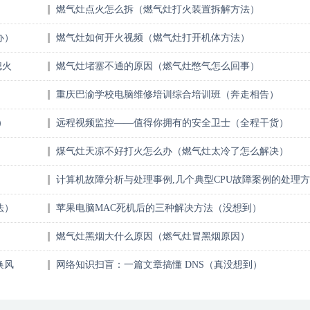
燃气灶点火怎么拆（燃气灶打火装置拆解方法）
办）
燃气灶如何开火视频（燃气灶打开机体方法）
熄火
燃气灶堵塞不通的原因（燃气灶憋气怎么回事）
重庆巴渝学校电脑维修培训综合培训班（奔走相告）
）
远程视频监控——值得你拥有的安全卫士（全程干货）
煤气灶天凉不好打火怎么办（燃气灶太冷了怎么解决）
计算机故障分析与处理事例,几个典型CPU故障案例的处理方
法（怎么可以错过）
法）
苹果电脑MAC死机后的三种解决方法（没想到）
燃气灶黑烟大什么原因（燃气灶冒黑烟原因）
换风
网络知识扫盲：一篇文章搞懂 DNS（真没想到）