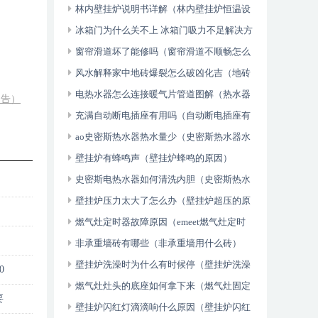
头太大怎么办）
林内壁挂炉说明书详解（林内壁挂炉恒温设
置方法）
冰箱门为什么关不上 冰箱门吸力不足解决方
法（全程干货）
窗帘滑道坏了能修吗（窗帘滑道不顺畅怎么
办）
风水解释家中地砖爆裂怎么破凶化吉（地砖
爆裂如何处理）
电热水器怎么连接暖气片管道图解（热水器
相告）
连接暖气片方法）
充满自动断电插座有用吗（自动断电插座有
用吗）
ao史密斯热水器热水量少（史密斯热水器水
少什么原因）
壁挂炉有蜂鸣声（壁挂炉蜂鸣的原因）
史密斯电热水器如何清洗内胆（史密斯热水
器内胆打开方法）
壁挂炉压力太大了怎么办（壁挂炉超压的原
因）
燃气灶定时器故障原因（emeet燃气灶定时
故障）
非承重墙砖有哪些（非承重墙用什么砖）
壁挂炉洗澡时为什么有时候停（壁挂炉洗澡
0
断火怎么回事）
燃气灶灶头的底座如何拿下来（燃气灶固定
要
底座安装方法）
壁挂炉闪红灯滴滴响什么原因（壁挂炉闪红