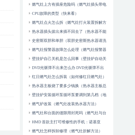
故障）
燃气灶上方有插座危险吗（燃气灶插头带电
怎么回事）
CPU故障的类型（快来看）
燃气灶点火怎么拆（燃气灶打火装置拆解方
法）
热水器插头拔出来插不回去了（热水器不能
拔插头怎么回事）
史密斯双胆和单胆（双胆史密斯热水器请洗
方法）
燃气灶报警器故障怎么处理（燃气灶报警器
故障）
壁挂炉自己关机是怎么回事（壁挂炉自动关
机原因）
DVD光驱弹不出来怎么办 DVD光驱弹不出
来解决方法（不要告诉别人）
红日燃气灶怎么拆装（如何修红日燃气灶）
热水器主板烧了要多少钱换（热水器主板总
是烧坏怎么办）
壁挂炉安装循环泵循环泵要调到第几档（地
暖壁挂炉循环泵安装方法）
燃气炉改装（燃气灶改装热水器方法）
燃气灶和台面的缝隙用封死吗（燃气灶与台
面怎么处理）
HMD 首款主打可维修性的手机：诺基亚
G22 发布，起价 150 英镑（一篇读懂）
燃气灶怎样拆卸修理（燃气灶折解方法）