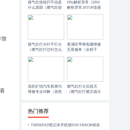
煤气灶按钮拧不动是
DNs解析异常《DNS
什么原因（燃气灶按
解析异常,MTOP连接
键怎么修）
失败电视》（原创）
导致
煤气灶打火针不打火
黄浦区苹果电脑维修
（燃气灶打过针怎么
五星服务（全程干
修）
货）
高职扩招汽车检测与
燃气灶打火后就灭
得看
维修专业详解（居然
（燃气灶打燃又熄火
可以这样）
怎么办）
热门推荐
THINKPAD笔记本开机报FAN ERROR错误