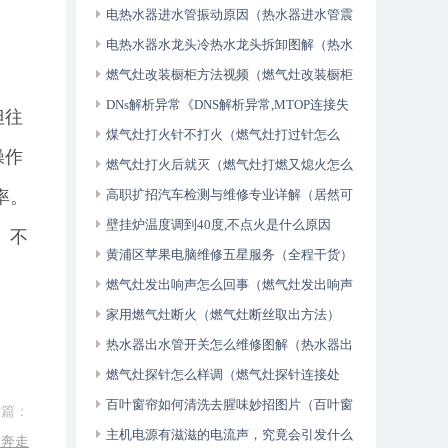
机维修，门禁控制器检修（全程干货）
电热水器进水管振动原因（热水器进水管震
动怎么办）
电热水器水龙头冷热水龙头拆卸图解（热水
器冷水水龙头拆解方法）
燃气灶改装橱柜方法视频（燃气灶改装橱柜
方法）
DNs解析异常《DNS解析异常,MTOP连接失
但往
败电视》（原创）
煤气灶打火针不打火（燃气灶打过针怎么
操作
修）
燃气灶打火后就灭（燃气灶打燃又熄火怎么
率。
办）
高职扩招汽车检测与维修专业详解（居然可
以这样）
壁挂炉温度调到40度,不点火是什么原因
 不
（壁挂炉30度调不上怎么办）
黄浦区苹果电脑维修五星服务（全程干货）
燃气灶发出响声怎么回事（燃气灶发出响声
怎么解决）
家用燃气灶断火（燃气灶断丝取出方法）
热水器出水管开关怎么维修图解（热水器出
水管开关怎么维修）
燃气灶探针怎么样调（燃气灶探针连接处
理）
百叶窗帘如何清洗去腥味妙招图片（百叶窗
一篇：
帘如何清洗）
主机电源有滋滋的电流声，究竟会引发什么
（奔走