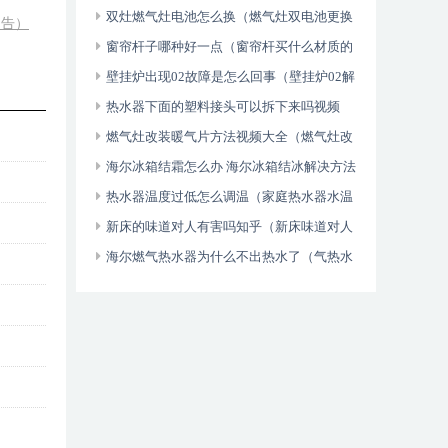
问题？（新鲜出炉）
双灶燃气灶电池怎么换（燃气灶双电池更换
相告）
方法）
窗帘杆子哪种好一点（窗帘杆买什么材质的
好）
壁挂炉出现02故障是怎么回事（壁挂炉02解
决）
热水器下面的塑料接头可以拆下来吗视频
（热水器下面的接头怎么处理）
燃气灶改装暖气片方法视频大全（燃气灶改
装暖气片方法）
海尔冰箱结霜怎么办 海尔冰箱结冰解决方法
介绍（燃爆了）
热水器温度过低怎么调温（家庭热水器水温
低怎么办）
新床的味道对人有害吗知乎（新床味道对人
体有害吗）
海尔燃气热水器为什么不出热水了（气热水
器不烧水怎么回事）