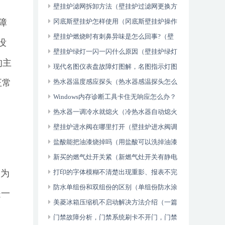
的解决（干货满满）
壁挂炉滤网拆卸方法（壁挂炉过滤网更换方
障
法）
冈底斯壁挂炉怎样使用（冈底斯壁挂炉操作
方法）
壁挂炉燃烧时有刺鼻异味是怎么回事?（壁
没
挂炉闻到燃气味怎么回事）
壁挂炉绿灯一闪一闪什么原因（壁挂炉绿灯
的主
怎么回事）
现代名图仪表盘故障灯图解，名图指示灯图
正常
解大全（学会了吗）
热水器温度感应探头（热水器感温探头怎么
修？维修方法简单介绍）
Windows内存诊断工具卡住无响应怎么办？
（这样也行？）
热水器一调冷水就熄火（冷热水器自动熄火
什么原因）
壁挂炉进水阀在哪里打开（壁挂炉进水阀调
节方法）
盐酸能把油漆烧掉吗（用盐酸可以洗掉油漆
吗）
新买的燃气灶开关紧（新燃气灶开关有静电
期为
怎么办）
打印的字体模糊不清楚出现重影、报表不完
全或者丢失数据、不联机（奔走相告）
防水单组份和双组份的区别（单组份防水涂
是一
料气味大吗）
美菱冰箱压缩机不启动解决方法介绍（一篇
读懂）
门禁故障分析，门禁系统刷卡不开门，门禁