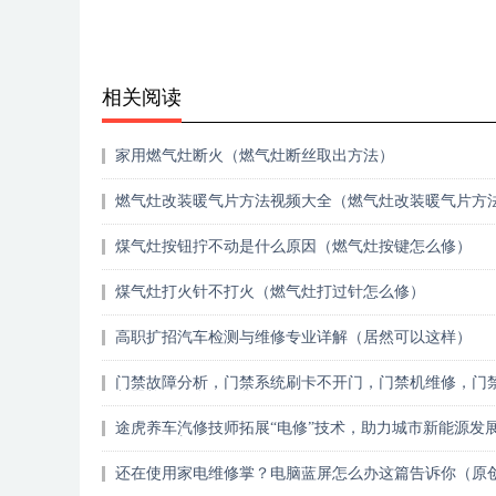
相关阅读
家用燃气灶断火（燃气灶断丝取出方法）
燃气灶改装暖气片方法视频大全（燃气灶改装暖气片方
煤气灶按钮拧不动是什么原因（燃气灶按键怎么修）
煤气灶打火针不打火（燃气灶打过针怎么修）
高职扩招汽车检测与维修专业详解（居然可以这样）
门禁故障分析，门禁系统刷卡不开门，门禁机维修，门
制器检修（全程干货）
途虎养车汽修技师拓展“电修”技术，助力城市新能源发
（万万没想到）
还在使用家电维修掌？电脑蓝屏怎么办这篇告诉你（原