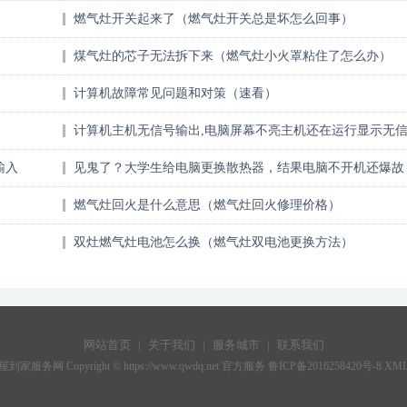
燃气灶开关起来了（燃气灶开关总是坏怎么回事）
煤气灶的芯子无法拆下来（燃气灶小火罩粘住了怎么办）
计算机故障常见问题和对策（速看）
计算机主机无信号输出,电脑屏幕不亮主机还在运行显示无
号（教你解决方法）...（太疯狂了）
输入
见鬼了？大学生给电脑更换散热器，结果电脑不开机还爆故
障灯！（这都可以）
燃气灶回火是什么意思（燃气灶回火修理价格）
双灶燃气灶电池怎么换（燃气灶双电池更换方法）
网站首页
|
关于我们
|
服务城市
|
联系我们
全屋到家服务网 Copyright ©
https://www.qwdq.net
官方服务
鲁ICP备2016258420号-8
XM