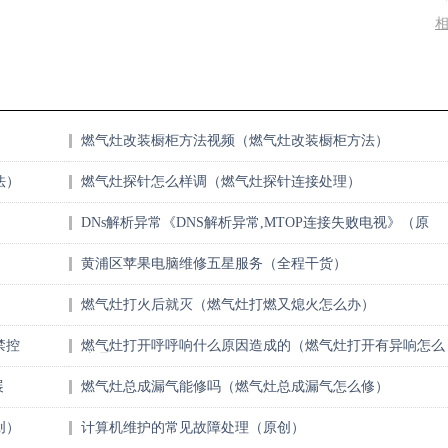
燃气灶改装橱柜方法视频（燃气灶改装橱柜方法）
法）
燃气灶探针怎么样调（燃气灶探针连接处理）
DNs解析异常《DNS解析异常,MTOP连接失败电视》（原
创）
黄浦区苹果电脑维修五星服务（全程干货）
燃气灶打火后就灭（燃气灶打燃又熄火怎么办）
禁控
燃气灶打开呼呼响什么原因造成的（燃气灶打开有异响怎么
处理）
展
燃气灶总成漏气能修吗（燃气灶总成漏气怎么修）
创）
计算机维护的常见故障处理（原创）